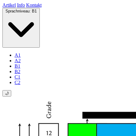
Artikel
Info
Kontakt
Sprachniveau:
B1
A1
A2
B1
B2
C1
C2
🌙