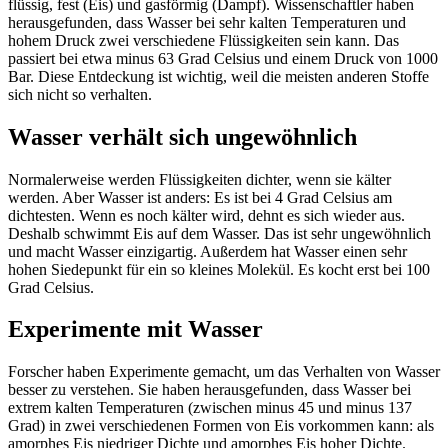
flüssig, fest (Eis) und gasförmig (Dampf). Wissenschaftler haben
herausgefunden, dass Wasser bei sehr kalten Temperaturen und
hohem Druck zwei verschiedene Flüssigkeiten sein kann. Das
passiert bei etwa minus 63 Grad Celsius und einem Druck von 1000
Bar. Diese Entdeckung ist wichtig, weil die meisten anderen Stoffe
sich nicht so verhalten.
Wasser verhält sich ungewöhnlich
Normalerweise werden Flüssigkeiten dichter, wenn sie kälter
werden. Aber Wasser ist anders: Es ist bei 4 Grad Celsius am
dichtesten. Wenn es noch kälter wird, dehnt es sich wieder aus.
Deshalb schwimmt Eis auf dem Wasser. Das ist sehr ungewöhnlich
und macht Wasser einzigartig. Außerdem hat Wasser einen sehr
hohen Siedepunkt für ein so kleines Molekül. Es kocht erst bei 100
Grad Celsius.
Experimente mit Wasser
Forscher haben Experimente gemacht, um das Verhalten von Wasser
besser zu verstehen. Sie haben herausgefunden, dass Wasser bei
extrem kalten Temperaturen (zwischen minus 45 und minus 137
Grad) in zwei verschiedenen Formen von Eis vorkommen kann: als
amorphes Eis niedriger Dichte und amorphes Eis hoher Dichte.