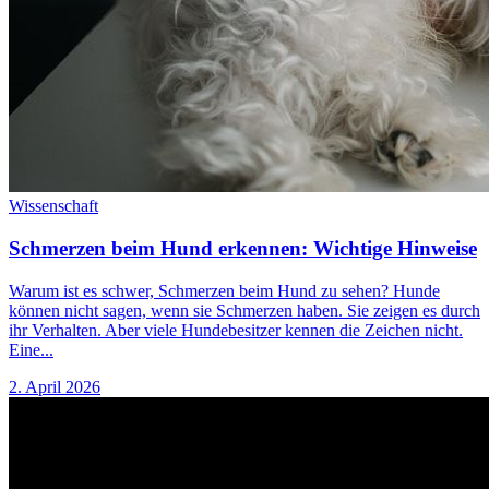
Wissenschaft
Schmerzen beim Hund erkennen: Wichtige Hinweise
Warum ist es schwer, Schmerzen beim Hund zu sehen? Hunde
können nicht sagen, wenn sie Schmerzen haben. Sie zeigen es durch
ihr Verhalten. Aber viele Hundebesitzer kennen die Zeichen nicht.
Eine...
2. April 2026