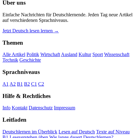
Über uns
Einfache Nachrichten für Deutschlernende. Jeden Tag neue Artikel
auf verschiedenen Sprachniveaus.
Jetzt Deutsch lesen lernen →
Themen
Alle Artikel
Politik
Wirtschaft
Ausland
Kultur
Sport
Wissenschaft
Technik
Geschichte
Sprachniveaus
A1
A2
B1
B2
C1
C2
Hilfe & Rechtliches
Info
Kontakt
Datenschutz
Impressum
Leitfaden
Deutschlernen im Überblick
Lesen auf Deutsch
Texte auf Niveau
B1
Leseverstehen üben
Wie lange dauert Deutschlernen?