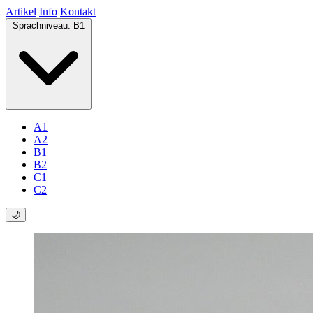
Artikel
Info
Kontakt
Sprachniveau:
B1
A1
A2
B1
B2
C1
C2
🌙