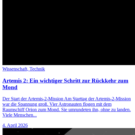
Wissenschaft,
Technik
Artemis 2: Ein wichtiger Schritt zur Rückkehr zum
Mond
Der Start der Artemis-2-Mission Am Starttag der Artemis-2-Mission
war die Spannung groß. Vier Astronauten flogen mit dem
Raumschiff Orion zum Mond. Sie umrundeten ihn, ohne zu landen.
Viele Menschen...
4. April 2026