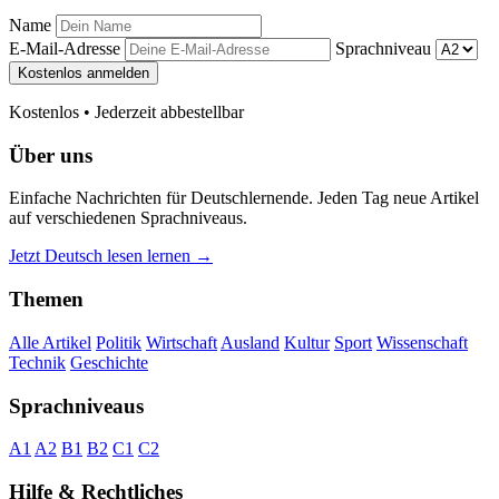
Name
E-Mail-Adresse
Sprachniveau
Kostenlos anmelden
Kostenlos • Jederzeit abbestellbar
Über uns
Einfache Nachrichten für Deutschlernende. Jeden Tag neue Artikel
auf verschiedenen Sprachniveaus.
Jetzt Deutsch lesen lernen →
Themen
Alle Artikel
Politik
Wirtschaft
Ausland
Kultur
Sport
Wissenschaft
Technik
Geschichte
Sprachniveaus
A1
A2
B1
B2
C1
C2
Hilfe & Rechtliches