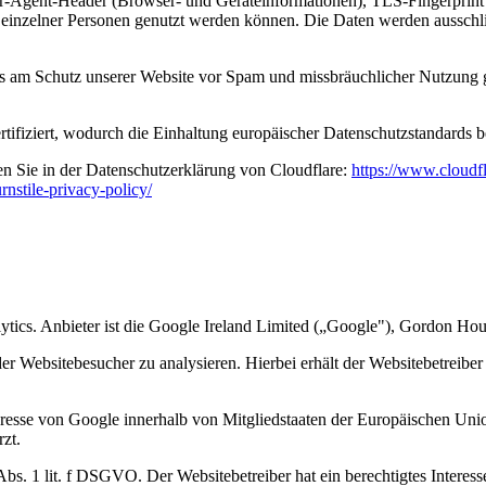
ser-Agent-Header (Browser- und Geräteinformationen), TLS-Fingerprint 
rung einzelner Personen genutzt werden können. Die Daten werden auss
ses am Schutz unserer Website vor Spam und missbräuchlicher Nutzung g
fiziert, wodurch die Einhaltung europäischer Datenschutzstandards b
en Sie in der Datenschutzerklärung von Cloudflare:
https://www.cloudf
rnstile-privacy-policy/
ics. Anbieter ist die Google Ireland Limited („Google"), Gordon Hous
er Websitebesucher zu analysieren. Hierbei erhält der Websitebetreibe
dresse von Google innerhalb von Mitgliedstaaten der Europäischen Uni
zt.
bs. 1 lit. f DSGVO. Der Websitebetreiber hat ein berechtigtes Intere