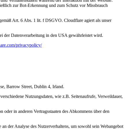
und Verhaltensdaten während der Interaktion mit der Website.
chließlich zur Bot-Erkennung und zum Schutz vor Missbrauch
emäß Art. 6 Abs. 1 lit. f DSGVO. Cloudflare agiert als unser
ei der Datenverarbeitung in den USA gewährleistet wird.
lare.com/privacypolicy/
e, Barrow Street, Dublin 4, Irland.
r verschiedene Nutzungsdaten, wie z.B. Seitenaufrufe, Verweildauer,
on oder in anderen Vertragsstaaten des Abkommens über den
sse an der Analyse des Nutzerverhaltens, um sowohl sein Webangebot