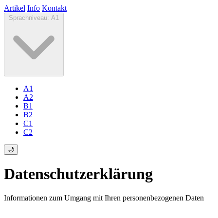
Artikel
Info
Kontakt
Sprachniveau:
A1
A1
A2
B1
B2
C1
C2
🌙
Datenschutzerklärung
Informationen zum Umgang mit Ihren personenbezogenen Daten