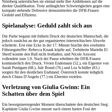
Nürnberg unterstrichen sie einmal mehr ihre Ambitionen auf die
direkte Qualifikation. Trotz anfänglicher Schwierigkeiten gegen eine
kompakt stehende Defensive demonstrierten die DFB-Frauen
Geduld und Effizienz.
Spielanalyse: Geduld zahlt sich aus
Die Partie begann mit frühem Druck der deutschen Mannschaft, die
jedoch zunächst an der gut organisierten österreichischen Abwehr
scheiterte. Erst eine Ecke in der 17. Minute brachte den ersehnten
Führungstreffer: Rebecca Knaak köpfte auf, Torhüterin Mariella El
Sherif konnte den Ball nicht festhalten, und Nicole Anyomi
vollendete zum 1:0. Nach der Pause erhöhten die DFB-Frauen
kontinuierlich den Druck. Vivien Endemann (52.), ein Eigentor von
Sarah Puntigam (68.), Jule Brand (76.) und Lea Schüller (83.)
sorgten für den deutlichen Endstand. Österreich konnte lediglich
durch Chiara D'Angelo (77.) ein Ehrentor erzielen.
Verletzung von Giulia Gwinn: Ein
Schatten über dem Spiel
Ein besorgniserregender Moment überschattete den deutschen Sieg:
Kapitänin Giulia Gwinn musste nach einem harten Foul der