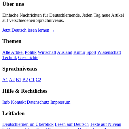
Über uns
Einfache Nachrichten für Deutschlernende. Jeden Tag neue Artikel
auf verschiedenen Sprachniveaus.
Jetzt Deutsch lesen lernen →
Themen
Alle Artikel
Politik
Wirtschaft
Ausland
Kultur
Sport
Wissenschaft
Technik
Geschichte
Sprachniveaus
A1
A2
B1
B2
C1
C2
Hilfe & Rechtliches
Info
Kontakt
Datenschutz
Impressum
Leitfaden
Deutschlernen im Überblick
Lesen auf Deutsch
Texte auf Niveau