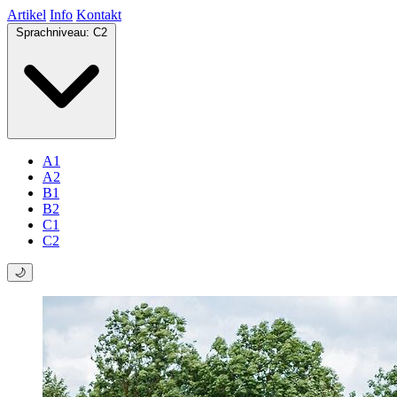
Artikel
Info
Kontakt
Sprachniveau:
C2
A1
A2
B1
B2
C1
C2
🌙