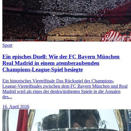
Sport
Ein episches Duell: Wie der FC Bayern München
Real Madrid in einem atemberaubenden
Champions-League-Spiel besiegte
Ein historisches Viertelfinale Das Rückspiel des Champions-
League-Viertelfinales zwischen dem FC Bayern München und Real
Madrid wird als eines der denkwürdigsten Spiele in die Annalen
des...
16. April 2026