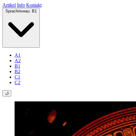
Artikel
Info
Kontakt
Sprachniveau:
B1
A1
A2
B1
B2
C1
C2
🌙