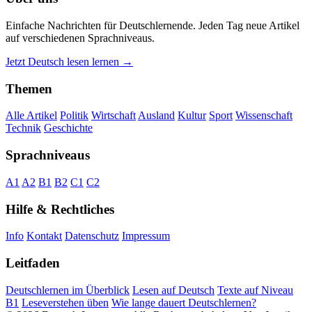
Einfache Nachrichten für Deutschlernende. Jeden Tag neue Artikel
auf verschiedenen Sprachniveaus.
Jetzt Deutsch lesen lernen →
Themen
Alle Artikel
Politik
Wirtschaft
Ausland
Kultur
Sport
Wissenschaft
Technik
Geschichte
Sprachniveaus
A1
A2
B1
B2
C1
C2
Hilfe & Rechtliches
Info
Kontakt
Datenschutz
Impressum
Leitfaden
Deutschlernen im Überblick
Lesen auf Deutsch
Texte auf Niveau
B1
Leseverstehen üben
Wie lange dauert Deutschlernen?