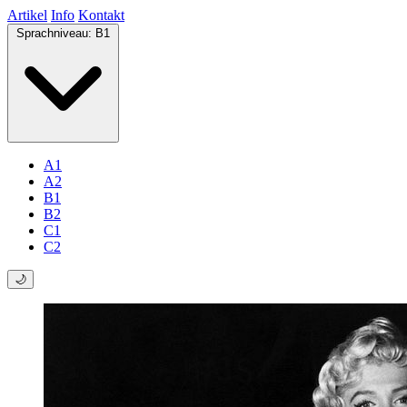
Artikel
Info
Kontakt
Sprachniveau:
B1
A1
A2
B1
B2
C1
C2
🌙