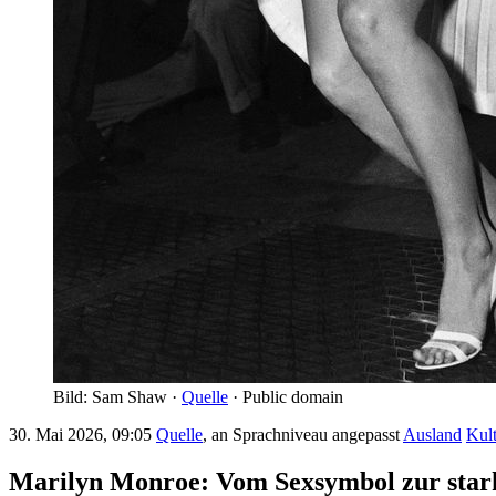
Bild: Sam Shaw ·
Quelle
· Public domain
30. Mai 2026, 09:05
Quelle
, an Sprachniveau angepasst
Ausland
Kul
Marilyn Monroe: Vom Sexsymbol zur star