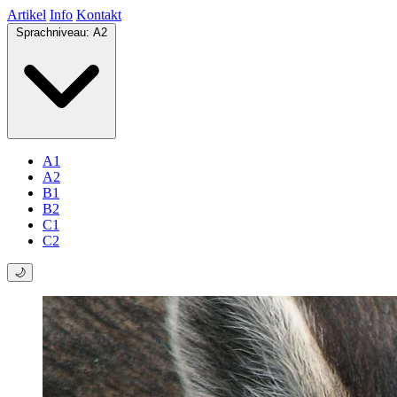
Artikel
Info
Kontakt
Sprachniveau:
A2
A1
A2
B1
B2
C1
C2
🌙