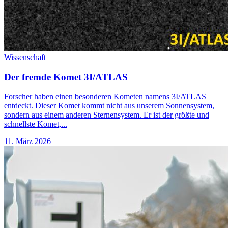
Wissenschaft
Der fremde Komet 3I/ATLAS
Forscher haben einen besonderen Kometen namens 3I/ATLAS
entdeckt. Dieser Komet kommt nicht aus unserem Sonnensystem,
sondern aus einem anderen Sternensystem. Er ist der größte und
schnellste Komet,...
11. März 2026