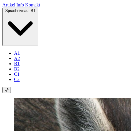
Artikel
Info
Kontakt
Sprachniveau:
B1
A1
A2
B1
B2
C1
C2
🌙