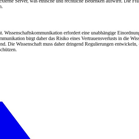
xterne Server, was ethische und rechtliche Bedenken aufwirft. Die Fra
n.
zität. Wissenschaftskommunikation erfordert eine unabhängige Einord
mmunikation birgt daher das Risiko eines Vertrauensverlusts in die Wisse
gend. Die Wissenschaft muss daher dringend Regulierungen entwickeln, 
schützen.