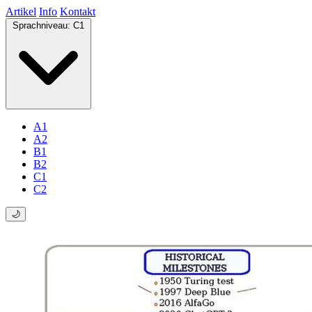
Artikel
Info
Kontakt
Sprachniveau:
C1
A1
A2
B1
B2
C1
C2
🌙