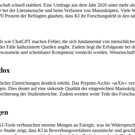
schaft schnell etabliert. Eine Umfrage aus dem Jahr 2026 unter mehr al
tz bei der Literatursuche und beim Verfassen von Manuskripten. Viele Wi
70 Prozent der Befragten glauben, dass KI ihr Forschungsfeld in den nä
ols wie ChatGPT machen Fehler, die sich fundamental von menschlichen 
er Fälle halluzinierte Quellen angibt. Zudem liegt die Erfolgsrate bei d
bewusstsein und scheinbarer Kompetenz versteckt werden. Wissenschaftl
dox
tlicher Einreichungen deutlich erhöht. Das Preprint-Archiv »arXiv« ve
gen. Dies deutet auf eine sinkende Qualität der eingereichten Manuskr
schlechterung der Studienberichte. Zudem werden weite Teile des Forschu
gen
 KI-Tools verbrauchen enorme Mengen an Energie, was im Widerspruch 
e Studie zeigt, dass KI in Bewerbungsverfahren rassistische und geschle