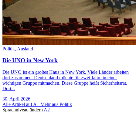
Politik,
Ausland
Die UNO in New York
Die UNO ist ein großes Haus in New York. Viele Länder arbeiten
dort zusammen. Deutschland möchte für zwei Jahre in einer
wichtigen Gruppe mitmachen. Diese Gruppe heißt Sicherheitsrat.
Dort...
30. April 2026
Alle Artikel auf A1
Mehr aus Politik
Sprachniveau ändern
A2