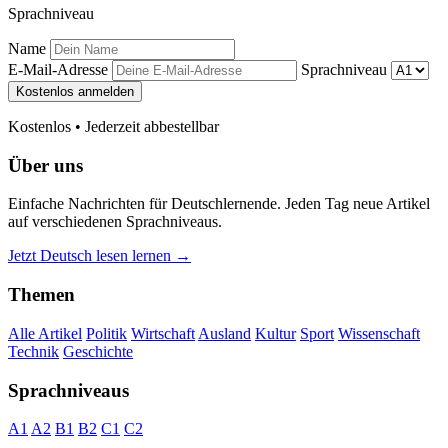
Sprachniveau
Name
E-Mail-Adresse
Sprachniveau
Kostenlos anmelden
Kostenlos • Jederzeit abbestellbar
Über uns
Einfache Nachrichten für Deutschlernende. Jeden Tag neue Artikel
auf verschiedenen Sprachniveaus.
Jetzt Deutsch lesen lernen →
Themen
Alle Artikel
Politik
Wirtschaft
Ausland
Kultur
Sport
Wissenschaft
Technik
Geschichte
Sprachniveaus
A1
A2
B1
B2
C1
C2