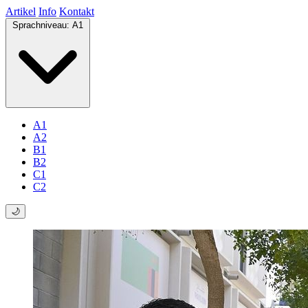
Artikel
Info
Kontakt
Sprachniveau:
A1
A1
A2
B1
B2
C1
C2
🌙