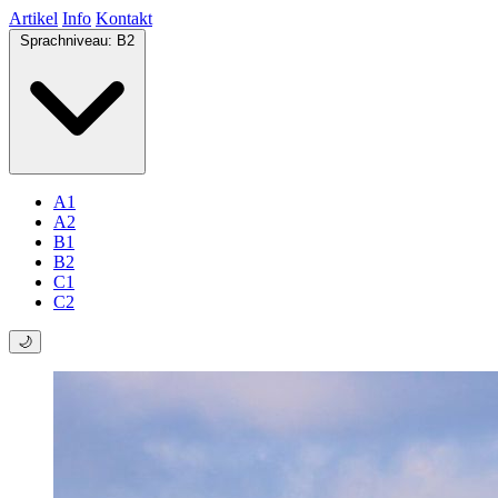
Artikel
Info
Kontakt
Sprachniveau:
B2
A1
A2
B1
B2
C1
C2
🌙