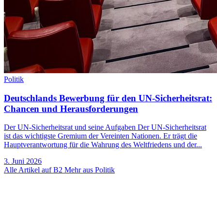
Politik
Deutschlands Bewerbung für den UN-Sicherheitsrat:
Chancen und Herausforderungen
Der UN-Sicherheitsrat und seine Aufgaben Der UN-Sicherheitsrat
ist das wichtigste Gremium der Vereinten Nationen. Er trägt die
Hauptverantwortung für die Wahrung des Weltfriedens und der...
3. Juni 2026
Alle Artikel auf B2
Mehr aus Politik