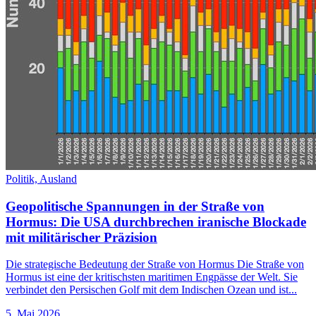
Politik,
Ausland
Geopolitische Spannungen in der Straße von
Hormus: Die USA durchbrechen iranische Blockade
mit militärischer Präzision
Die strategische Bedeutung der Straße von Hormus Die Straße von
Hormus ist eine der kritischsten maritimen Engpässe der Welt. Sie
verbindet den Persischen Golf mit dem Indischen Ozean und ist...
5. Mai 2026