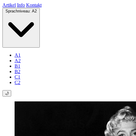
Artikel
Info
Kontakt
Sprachniveau:
A2
A1
A2
B1
B2
C1
C2
🌙