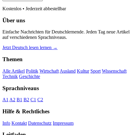
Kostenlos • Jederzeit abbestellbar
Über uns
Einfache Nachrichten für Deutschlernende. Jeden Tag neue Artikel
auf verschiedenen Sprachniveaus.
Jetzt Deutsch lesen lernen →
Themen
Alle Artikel
Politik
Wirtschaft
Ausland
Kultur
Sport
Wissenschaft
Technik
Geschichte
Sprachniveaus
A1
A2
B1
B2
C1
C2
Hilfe & Rechtliches
Info
Kontakt
Datenschutz
Impressum
Leitfaden