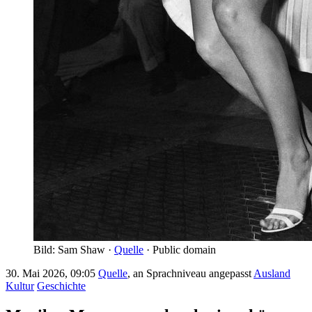
Bild: Sam Shaw ·
Quelle
· Public domain
30. Mai 2026, 09:05
Quelle
, an Sprachniveau angepasst
Ausland
Kultur
Geschichte