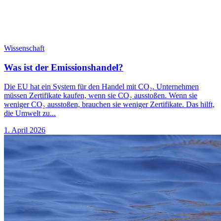
Wissenschaft
Was ist der Emissionshandel?
Die EU hat ein System für den Handel mit CO₂. Unternehmen
müssen Zertifikate kaufen, wenn sie CO₂ ausstoßen. Wenn sie
weniger CO₂ ausstoßen, brauchen sie weniger Zertifikate. Das hilft,
die Umwelt zu...
1. April 2026