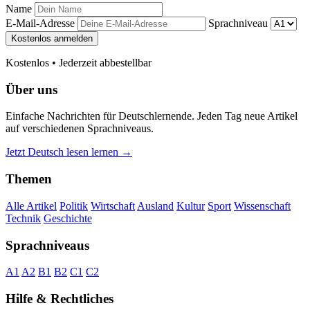
Name
E-Mail-Adresse
Sprachniveau
Kostenlos anmelden
Kostenlos • Jederzeit abbestellbar
Über uns
Einfache Nachrichten für Deutschlernende. Jeden Tag neue Artikel
auf verschiedenen Sprachniveaus.
Jetzt Deutsch lesen lernen →
Themen
Alle Artikel
Politik
Wirtschaft
Ausland
Kultur
Sport
Wissenschaft
Technik
Geschichte
Sprachniveaus
A1
A2
B1
B2
C1
C2
Hilfe & Rechtliches