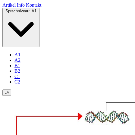
Artikel
Info
Kontakt
Sprachniveau:
A1
A1
A2
B1
B2
C1
C2
🌙