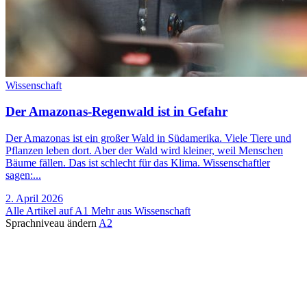
Wissenschaft
Der Amazonas-Regenwald ist in Gefahr
Der Amazonas ist ein großer Wald in Südamerika. Viele Tiere und
Pflanzen leben dort. Aber der Wald wird kleiner, weil Menschen
Bäume fällen. Das ist schlecht für das Klima. Wissenschaftler
sagen:...
2. April 2026
Alle Artikel auf A1
Mehr aus Wissenschaft
Sprachniveau ändern
A2