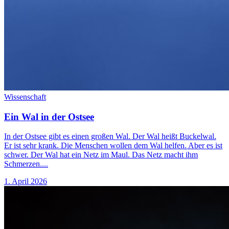
Wissenschaft
Ein Wal in der Ostsee
In der Ostsee gibt es einen großen Wal. Der Wal heißt Buckelwal.
Er ist sehr krank. Die Menschen wollen dem Wal helfen. Aber es ist
schwer. Der Wal hat ein Netz im Maul. Das Netz macht ihm
Schmerzen....
1. April 2026