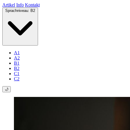
Artikel
Info
Kontakt
Sprachniveau:
B2
A1
A2
B1
B2
C1
C2
🌙