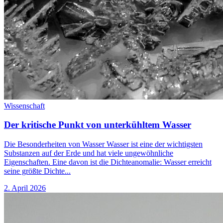
Wissenschaft
Der kritische Punkt von unterkühltem Wasser
Die Besonderheiten von Wasser Wasser ist eine der wichtigsten
Substanzen auf der Erde und hat viele ungewöhnliche
Eigenschaften. Eine davon ist die Dichteanomalie: Wasser erreicht
seine größte Dichte...
2. April 2026