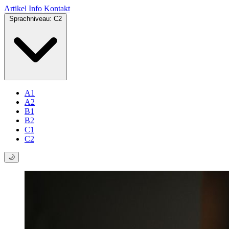
Artikel
Info
Kontakt
Sprachniveau:
C2
A1
A2
B1
B2
C1
C2
🌙