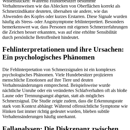
Wissenslücken: Während Hundebesitzer bestimmte
Verhaltensweisen wie das Ablecken von Oberflächen korrekt als
Schmerzindikator deuteten, übersahen sie andere, wie das
Abwenden des Kopfes oder kurzes Erstarren. Diese Signale wurden
häufig als Stress- oder Angstsymptome fehlinterpretiert. Besonders
bemerkenswert war, dass Personen mit eigenen Schmerzerfahrungen
die Zeichen besser erkannten, was auf eine erhöhte Sensibilität
durch persönliche Betroffenheit hindeutet.
Fehlinterpretationen und ihre Ursachen:
Ein psychologisches Phänomen
Die Fehlinterpretation von Schmerzsignalen ist ein komplexes
psychologisches Phänomen. Viele Hundebesitzer projizieren
menschliche Emotionen auf ihre Tiere und deuten
Verhaltensänderungen entsprechend. Beispielsweise wurde
nächtliche Unruhe oder ein verändertes Schlafverhalten oft als bloße
Laune oder Trennungsangst abgetan, statt als mögliches
Schmerzsignal. Die Studie zeigte zudem, dass die Erkennungsrate
stark vom Kontext abhängt: Während offensichtliche Symptome wie
Hinken fast immer richtig gedeutet wurden, blieben subtile
Verhaltensänderungen häufig unerkannt.
Fallanalysen: Die Diskrepanz zwischen