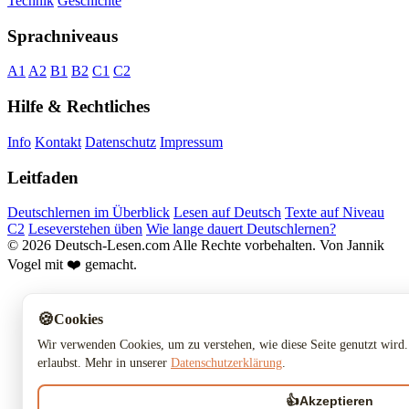
Technik
Geschichte
Sprachniveaus
A1
A2
B1
B2
C1
C2
Hilfe & Rechtliches
Info
Kontakt
Datenschutz
Impressum
Leitfaden
Deutschlernen im Überblick
Lesen auf Deutsch
Texte auf Niveau
C2
Leseverstehen üben
Wie lange dauert Deutschlernen?
© 2026 Deutsch-Lesen.com
Alle Rechte vorbehalten.
Von Jannik
Vogel mit ❤️ gemacht.
🍪
Cookies
Wir verwenden Cookies, um zu verstehen, wie diese Seite genutzt wird.
erlaubst. Mehr in unserer
Datenschutzerklärung
.
👍
Akzeptieren