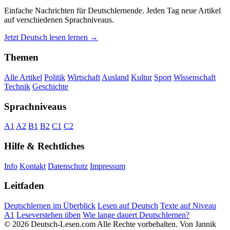
Einfache Nachrichten für Deutschlernende. Jeden Tag neue Artikel
auf verschiedenen Sprachniveaus.
Jetzt Deutsch lesen lernen →
Themen
Alle Artikel
Politik
Wirtschaft
Ausland
Kultur
Sport
Wissenschaft
Technik
Geschichte
Sprachniveaus
A1
A2
B1
B2
C1
C2
Hilfe & Rechtliches
Info
Kontakt
Datenschutz
Impressum
Leitfaden
Deutschlernen im Überblick
Lesen auf Deutsch
Texte auf Niveau
A1
Leseverstehen üben
Wie lange dauert Deutschlernen?
© 2026 Deutsch-Lesen.com
Alle Rechte vorbehalten.
Von Jannik