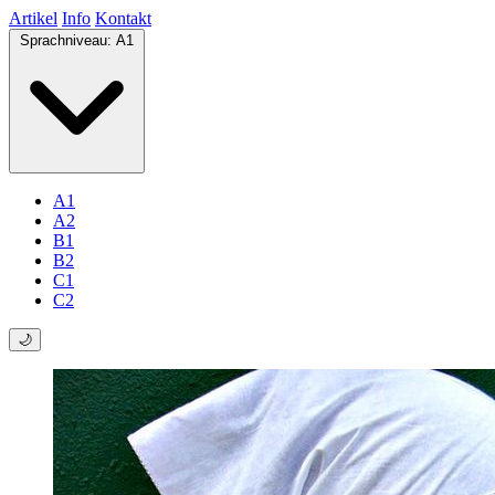
Artikel
Info
Kontakt
Sprachniveau:
A1
A1
A2
B1
B2
C1
C2
🌙