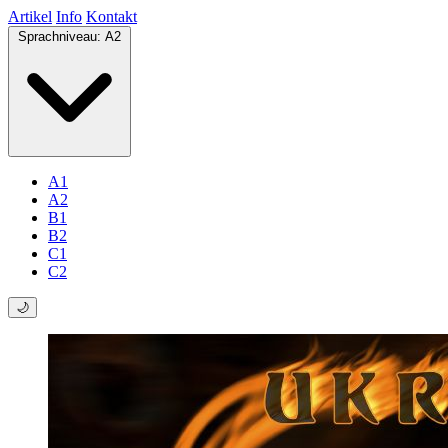
Artikel
Info
Kontakt
Sprachniveau:
A2
A1
A2
B1
B2
C1
C2
🌙