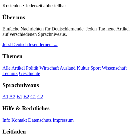
Kostenlos • Jederzeit abbestellbar
Über uns
Einfache Nachrichten für Deutschlernende. Jeden Tag neue Artikel
auf verschiedenen Sprachniveaus.
Jetzt Deutsch lesen lernen →
Themen
Alle Artikel
Politik
Wirtschaft
Ausland
Kultur
Sport
Wissenschaft
Technik
Geschichte
Sprachniveaus
A1
A2
B1
B2
C1
C2
Hilfe & Rechtliches
Info
Kontakt
Datenschutz
Impressum
Leitfaden