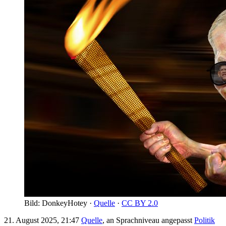
Bild: DonkeyHotey ·
Quelle
·
CC BY 2.0
21. August 2025, 21:47
Quelle
, an Sprachniveau angepasst
Politik