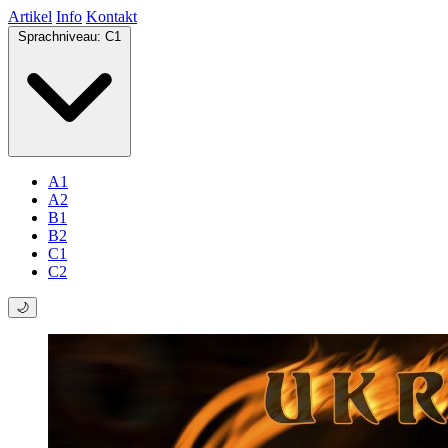
Artikel
Info
Kontakt
Sprachniveau:
C1
A1
A2
B1
B2
C1
C2
🌙