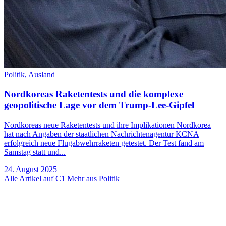
Politik,
Ausland
Nordkoreas Raketentests und die komplexe
geopolitische Lage vor dem Trump-Lee-Gipfel
Nordkoreas neue Raketentests und ihre Implikationen Nordkorea
hat nach Angaben der staatlichen Nachrichtenagentur KCNA
erfolgreich neue Flugabwehrraketen getestet. Der Test fand am
Samstag statt und...
24. August 2025
Alle Artikel auf C1
Mehr aus Politik