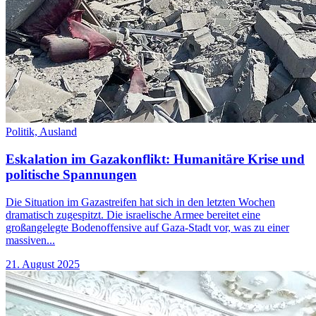
Politik,
Ausland
Eskalation im Gazakonflikt: Humanitäre Krise und
politische Spannungen
Die Situation im Gazastreifen hat sich in den letzten Wochen
dramatisch zugespitzt. Die israelische Armee bereitet eine
großangelegte Bodenoffensive auf Gaza-Stadt vor, was zu einer
massiven...
21. August 2025