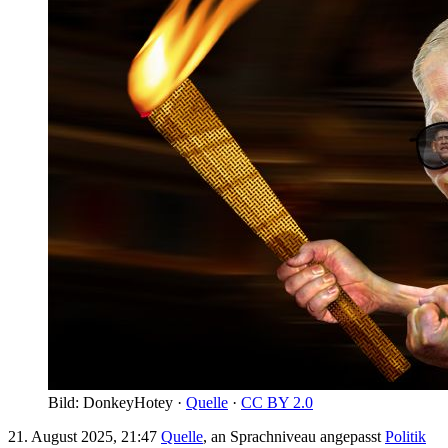
Bild: DonkeyHotey ·
Quelle
·
CC BY 2.0
21. August 2025, 21:47
Quelle
, an Sprachniveau angepasst
Politik