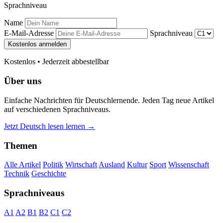
Sprachniveau
Name
E-Mail-Adresse
Sprachniveau
Kostenlos anmelden
Kostenlos • Jederzeit abbestellbar
Über uns
Einfache Nachrichten für Deutschlernende. Jeden Tag neue Artikel
auf verschiedenen Sprachniveaus.
Jetzt Deutsch lesen lernen →
Themen
Alle Artikel
Politik
Wirtschaft
Ausland
Kultur
Sport
Wissenschaft
Technik
Geschichte
Sprachniveaus
A1
A2
B1
B2
C1
C2