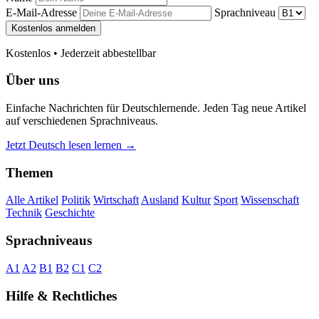
E-Mail-Adresse
Sprachniveau
Kostenlos anmelden
Kostenlos • Jederzeit abbestellbar
Über uns
Einfache Nachrichten für Deutschlernende. Jeden Tag neue Artikel
auf verschiedenen Sprachniveaus.
Jetzt Deutsch lesen lernen →
Themen
Alle Artikel
Politik
Wirtschaft
Ausland
Kultur
Sport
Wissenschaft
Technik
Geschichte
Sprachniveaus
A1
A2
B1
B2
C1
C2
Hilfe & Rechtliches