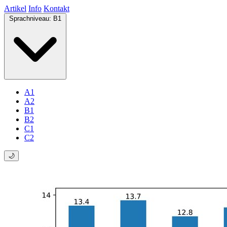
Artikel
Info
Kontakt
Sprachniveau:
B1
A1
A2
B1
B2
C1
C2
🌙