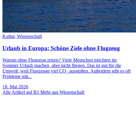
Kultur,
Wissenschaft
Urlaub in Europa: Schöne Ziele ohne Flugzeug
Warum ohne Flugzeug reisen? Viele Menschen möchten im
Sommer Urlaub machen, aber nicht fliegen. Das ist gut für die
Umwelt, weil Flugzeuge viel CO₂ ausstoßen. Außerdem gibt es oft
Probleme mit...
18. Mai 2026
Alle Artikel auf B1
Mehr aus Wissenschaft