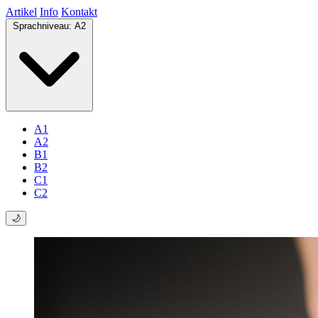
Artikel
Info
Kontakt
Sprachniveau:
A2
A1
A2
B1
B2
C1
C2
🌙