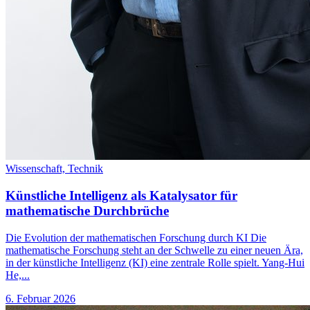
Wissenschaft,
Technik
Künstliche Intelligenz als Katalysator für
mathematische Durchbrüche
Die Evolution der mathematischen Forschung durch KI Die
mathematische Forschung steht an der Schwelle zu einer neuen Ära,
in der künstliche Intelligenz (KI) eine zentrale Rolle spielt. Yang-Hui
He,...
6. Februar 2026