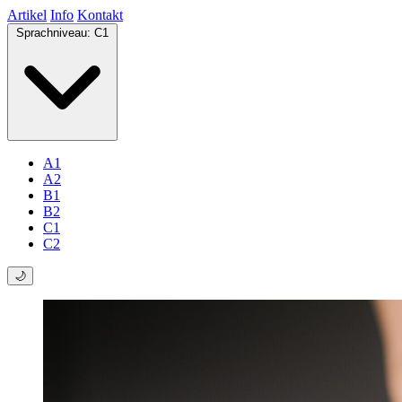
Artikel
Info
Kontakt
Sprachniveau:
C1
A1
A2
B1
B2
C1
C2
🌙