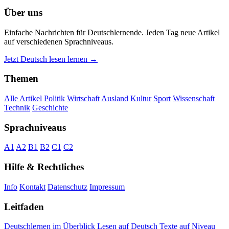
Über uns
Einfache Nachrichten für Deutschlernende. Jeden Tag neue Artikel
auf verschiedenen Sprachniveaus.
Jetzt Deutsch lesen lernen →
Themen
Alle Artikel
Politik
Wirtschaft
Ausland
Kultur
Sport
Wissenschaft
Technik
Geschichte
Sprachniveaus
A1
A2
B1
B2
C1
C2
Hilfe & Rechtliches
Info
Kontakt
Datenschutz
Impressum
Leitfaden
Deutschlernen im Überblick
Lesen auf Deutsch
Texte auf Niveau