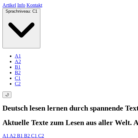
Artikel
Info
Kontakt
Sprachniveau:
C1
A1
A2
B1
B2
C1
C2
🌙
Deutsch lesen lernen durch spannende
Tex
Aktuelle Texte zum Lesen aus aller Welt. 
A1
A2
B1
B2
C1
C2