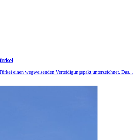
ürkei
 Türkei einen wegweisenden Verteidigungspakt unterzeichnet. Das...