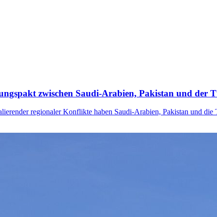
igungspakt zwischen Saudi-Arabien, Pakistan und der T
alierender regionaler Konflikte haben Saudi-Arabien, Pakistan und die