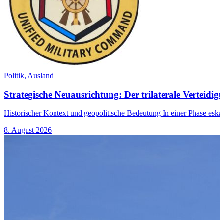
Politik,
Ausland
Strategische Neuausrichtung: Der trilaterale Verteid
Historischer Kontext und geopolitische Bedeutung In einer Phase esk
8. August 2026