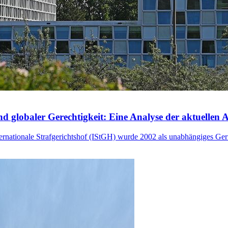
nd globaler Gerechtigkeit: Eine Analyse der aktuellen A
ernationale Strafgerichtshof (IStGH) wurde 2002 als unabhängiges Geri