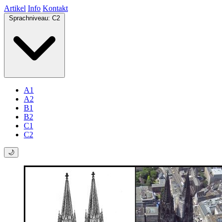
Artikel
Info
Kontakt
Sprachniveau:
C2
A1
A2
B1
B2
C1
C2
🌙