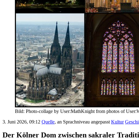
Bild: Photo-collage by User:MathKnight from photos of User:
3. Juni 2026, 09:12
Quelle
, an Sprachniveau angepasst
Kultur
Geschi
Der Kölner Dom zwischen sakraler Traditio