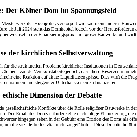
e: Der Kölner Dom im Spannungsfeld
isterwerk der Hochgotik, verkörpert wie kaum ein anderes Bauwerk die
 12 Euro ab Juli 2024 steht das Domkapitel jedoch vor der Herausforde
gmenwechsel in der Finanzierungspraxis religiöser Bauwerke und wirf
se der kirchlichen Selbstverwaltung
ür die strukturellen Probleme kirchlicher Institutionen in Deutschland
lemens van de Ven konstatierte jedoch, dass diese Reserven nunmehr 
ielmehr eine Reaktion auf akute Liquiditätsengpässe. Dies wirft die Frage
reinnahmen und steigender Unterhaltskosten zu finanzieren.
e ethische Dimension der Debatte
nde gesellschaftliche Konflikte über die Rolle religiöser Bauwerke in 
sch: Der Erhalt des Doms erfordere eine nachhaltige Finanzierung, die 
Schwarzer hingegen sehen in der Gebühr eine Erosion des Doms als öf
ten, um die soziale Inklusivität nicht zu gefährden. Diese Debatte berüh