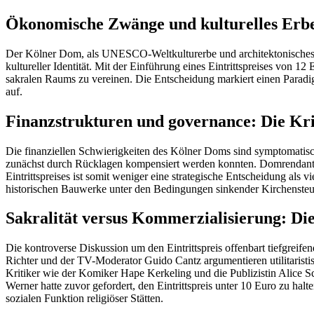
Ökonomische Zwänge und kulturelles Erb
Der Kölner Dom, als UNESCO-Weltkulturerbe und architektonisches Me
kultureller Identität. Mit der Einführung eines Eintrittspreises von
sakralen Raums zu vereinen. Die Entscheidung markiert einen Paradi
auf.
Finanzstrukturen und governance: Die Kri
Die finanziellen Schwierigkeiten des Kölner Doms sind symptomatisch f
zunächst durch Rücklagen kompensiert werden konnten. Domrendant C
Eintrittspreises ist somit weniger eine strategische Entscheidung als v
historischen Bauwerke unter den Bedingungen sinkender Kirchensteue
Sakralität versus Kommerzialisierung: Di
Die kontroverse Diskussion um den Eintrittspreis offenbart tiefgreife
Richter und der TV-Moderator Guido Cantz argumentieren utilitaristi
Kritiker wie der Komiker Hape Kerkeling und die Publizistin Alice 
Werner hatte zuvor gefordert, den Eintrittspreis unter 10 Euro zu hal
sozialen Funktion religiöser Stätten.