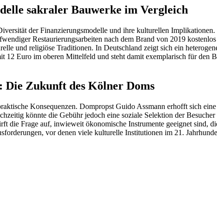
delle sakraler Bauwerke im Vergleich
iversität der Finanzierungsmodelle und ihre kulturellen Implikationen.
 aufwendiger Restaurierungsarbeiten nach dem Brand von 2019 kostenlos 
e und religiöse Traditionen. In Deutschland zeigt sich ein heterogene
t 12 Euro im oberen Mittelfeld und steht damit exemplarisch für den B
: Die Zukunft des Kölner Doms
h praktische Konsequenzen. Dompropst Guido Assmann erhofft sich eine
eichzeitig könnte die Gebühr jedoch eine soziale Selektion der Besuch
ft die Frage auf, inwieweit ökonomische Instrumente geeignet sind, di
rderungen, vor denen viele kulturelle Institutionen im 21. Jahrhundert