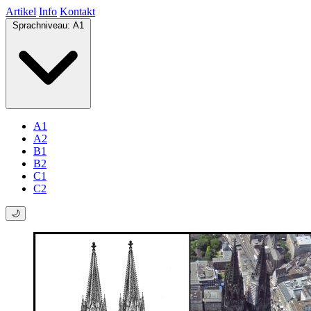
Artikel
Info
Kontakt
Sprachniveau:
A1
A1
A2
B1
B2
C1
C2
🌙