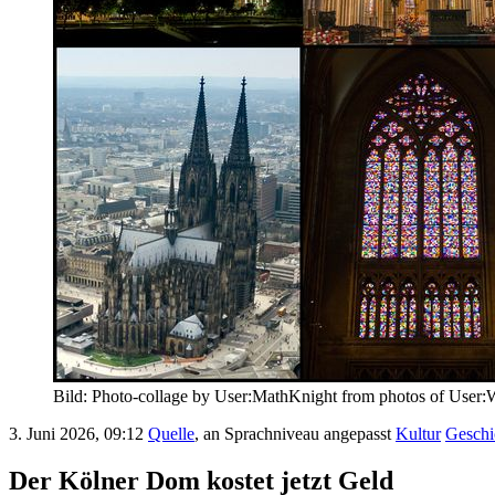
Bild: Photo-collage by User:MathKnight from photos of User:
3. Juni 2026, 09:12
Quelle
, an Sprachniveau angepasst
Kultur
Geschi
Der Kölner Dom kostet jetzt Geld